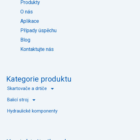
Produkty
t
n
u
e
O nás
k
Aplikace
Případy úspěchu
Blog
Kontaktujte nás
Kategorie produktu
Skartovače a drtiče
Balicí stroj
Hydraulické komponenty