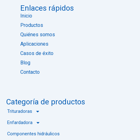
o
r
e
i
l
d
k
n
Enlaces rápidos
a
e
d
l
Inicio
a
s
Productos
c
i
t
t
Quiénes somos
i
i
Aplicaciones
l
o
a
Casos de éxito
r
Blog
Contacto
Categoría de productos
Trituradoras
Enfardadora
Componentes hidráulicos