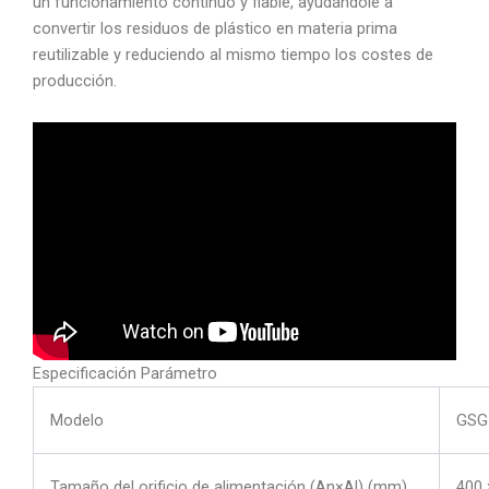
un funcionamiento continuo y fiable, ayudándole a
convertir los residuos de plástico en materia prima
reutilizable y reduciendo al mismo tiempo los costes de
producción.
Especificación Parámetro
Modelo
GSG
Tamaño del orificio de alimentación (An×Al) (mm)
400 