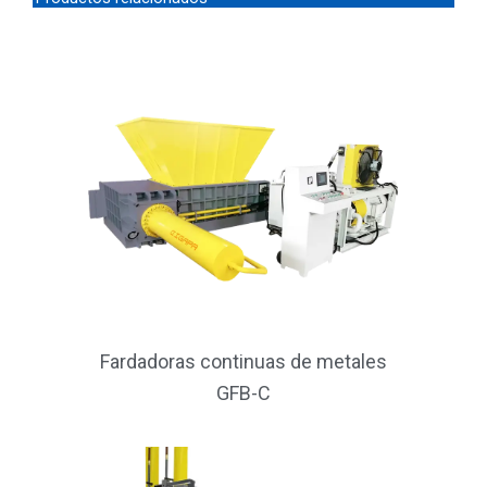
N
o
m
b
r
e
I
P
Fardadoras continuas de metales
GFB-C