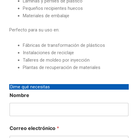
Láminas y perfiles de plástico
Pequeños recipientes huecos
Materiales de embalaje
Perfecto para su uso en:
Fábricas de transformación de plásticos
Instalaciones de reciclaje
Talleres de moldeo por inyección
Plantas de recuperación de materiales
Dime qué necesitas
*
Nombre
p
r
e
s
e
n
Correo electrónico
*
t
a