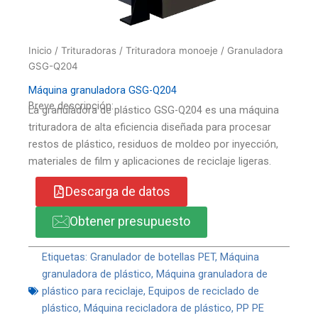
Inicio
/
Trituradoras
/
Trituradora monoeje
/ Granuladora
GSG-Q204
Máquina granuladora GSG-Q204
Breve descripción:
La granuladora de plástico GSG-Q204 es una máquina
trituradora de alta eficiencia diseñada para procesar
restos de plástico, residuos de moldeo por inyección,
materiales de film y aplicaciones de reciclaje ligeras.
Descarga de datos
Obtener presupuesto
Etiquetas:
Granulador de botellas PET
,
Máquina
granuladora de plástico
,
Máquina granuladora de
plástico para reciclaje
,
Equipos de reciclado de
plástico
,
Máquina recicladora de plástico
,
PP PE