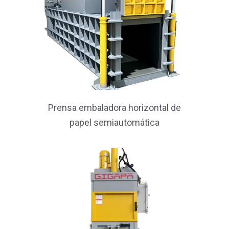
t
e
Prensa embaladora horizontal de
papel semiautomática