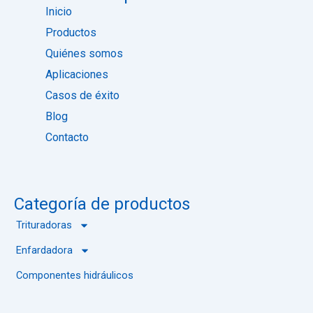
d
l
Inicio
a
s
Productos
c
i
t
t
Quiénes somos
i
i
Aplicaciones
l
o
a
Casos de éxito
r
Blog
Contacto
Categoría de productos
Trituradoras
Enfardadora
Componentes hidráulicos