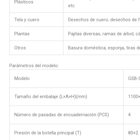
Plásticos
etc.
Tela y cuero
Desechos de cuero, desechos de fáb
Plantas
Pajitas diversas, ramas de árbol, c
Otros
Basura doméstica, esponja, tiras d
Parámetros del modelo:
Modelo
GSB-
Tamaño del embalaje (L×A×H)(mm)
1100
Número de pasadas de encuadernación (PCS)
4
Presión de la botella principal (T)
80×2