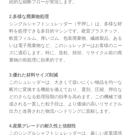
続的な細断フローが実現します。
2.多様な廃棄物処理
シングルシャフトシュレッダー（平押し）は、多様な材
料を処理できる多目的マシンです。硬質プラスチック、
軟質フィルム、厚いゴム、包装廃棄物、繊維製品、ある
いは電子廃棄物など、このシュレッダーはお客様のニー
ズに適応します。特に、造粒、焼却、リサイクル前の廃
棄物の前処理に効果的です。
3.優れた材料サイズ削減
このシュレッダーは、大きくて扱いにくい物品を均一な
断片に変換する機能を備えており、選別、圧縮、押出な
どのさらなる処理段階の効率を高めます。この機械で達
成される一貫した粒子径は、より価値の高いリサイクル
出力と改善された物流ハンドリングに貢献します。
4.産業グレードの耐久性と信頼性
このシングルシャフトシュレッダーは、厳しい産業環境