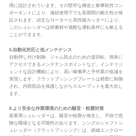
用に設計されています。その堅牢な構造と耐摩耗性コン
ポーネントにより、連続使用下でも長期間の耐久性が保
証されます。頑丈なローターと高性能カッターにより、
このシュレッダーは研磨材や過酷な運転条件にも耐える
ことができます。
5.自動化対応と低メンテナンス
自動押し付け制御、ジャム防止のための逆回転、簡単に
アクセスできるメンテナンスポイントなど、インテリジ
ェントな設計機能により、高い稼働率と手作業の低減を
実現します。フラットプッシングプレートは精密に制御
され、内部部品を保護しながらスループットを最大化し
ます。
6.より安全な作業環境のための騒音・粉塵対策
産業用シュレッダーは、騒音や粉塵が発生し、不快で危
険な職場となる可能性があります。シングルシャフトシ
ュレッダー（フラットプッシング）は、絶縁エンクロー