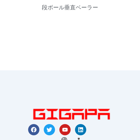
段ボール垂直ベーラー
フ
ツ
Y
リ
ェ
イ
o
ン
イ
ッ
指
u
サ
ク