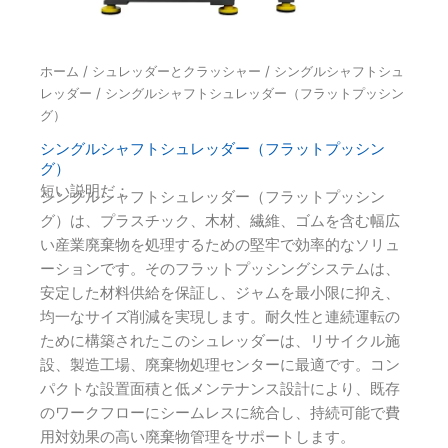
ホーム
/
シュレッダーとクラッシャー
/
シングルシャフトシュ
レッダー
/ シングルシャフトシュレッダー（フラットプッシン
グ）
シングルシャフトシュレッダー（フラットプッシン
グ）
短い説明だ：
シングルシャフトシュレッダー（フラットプッシン
グ）は、プラスチック、木材、繊維、ゴムを含む幅広
い産業廃棄物を処理するための堅牢で効率的なソリュ
ーションです。そのフラットプッシングシステムは、
安定した材料供給を保証し、ジャムを最小限に抑え、
均一なサイズ削減を実現します。耐久性と連続運転の
ために構築されたこのシュレッダーは、リサイクル施
設、製造工場、廃棄物処理センターに最適です。コン
パクトな設置面積と低メンテナンス設計により、既存
のワークフローにシームレスに統合し、持続可能で費
用対効果の高い廃棄物管理をサポートします。