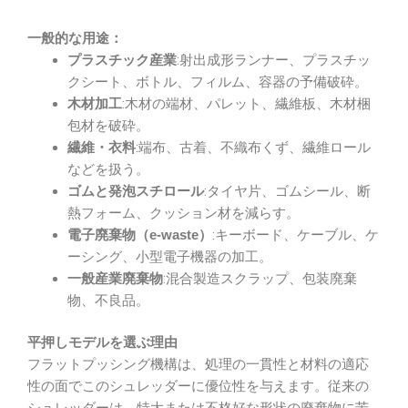
一般的な用途：
:射出成形ランナー、プラスチッ
プラスチック産業
クシート、ボトル、フィルム、容器の予備破砕。
:木材の端材、パレット、繊維板、木材梱
木材加工
包材を破砕。
:端布、古着、不織布くず、繊維ロール
繊維・衣料
などを扱う。
:タイヤ片、ゴムシール、断
ゴムと発泡スチロール
熱フォーム、クッション材を減らす。
:キーボード、ケーブル、ケ
電子廃棄物（e-waste）
ーシング、小型電子機器の加工。
:混合製造スクラップ、包装廃棄
一般産業廃棄物
物、不良品。
平押しモデルを選ぶ理由
フラットプッシング機構は、処理の一貫性と材料の適応
性の面でこのシュレッダーに優位性を与えます。従来の
シュレッダーは、特大または不格好な形状の廃棄物に苦