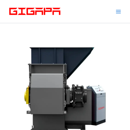
コ
ン
テ
ン
ツ
へ
ス
キ
ッ
プ