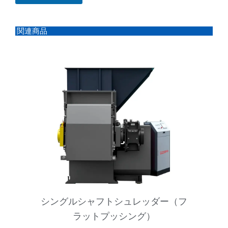
電
話
番
号
関連商品
ペ
ー
ジ
シングルシャフトシュレッダー（フ
ラットプッシング）