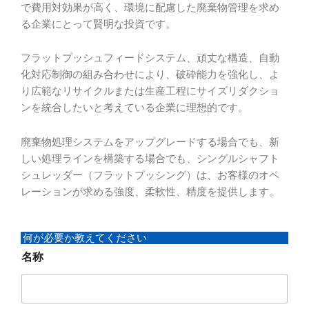
で費用対効果が高く、環境に配慮した廃棄物管理を求め
る企業にとって賢明な投資です。
フラットプッシュフィードシステム、頑丈な構造、自動
化対応制御の組み合わせにより、破砕能力を強化し、よ
り広範なリサイクルまたは生産工程にサイズリダクショ
ンを統合したいと考えている企業に理想的です。
廃棄物処理システムをアップグレードする場合でも、新
しい処理ラインを構築する場合でも、シングルシャフト
シュレッダー（フラットプッシング）は、お客様のオペ
レーションが求める強度、柔軟性、精度を提供します。
何が必要か教えてください
名
名称
称
電
子
メ