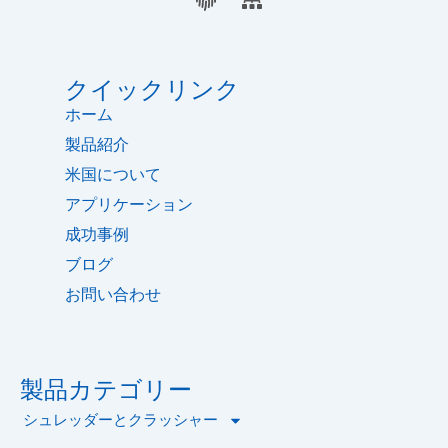
ス
タ
t
ト
紋
イ
ブ
ー
u
イ
ト
ッ
b
ン
マ
ク
e
ッ
クイックリンク
プ
ホーム
製品紹介
米国について
アプリケーション
成功事例
ブログ
お問い合わせ
製品カテゴリー
シュレッダーとクラッシャー