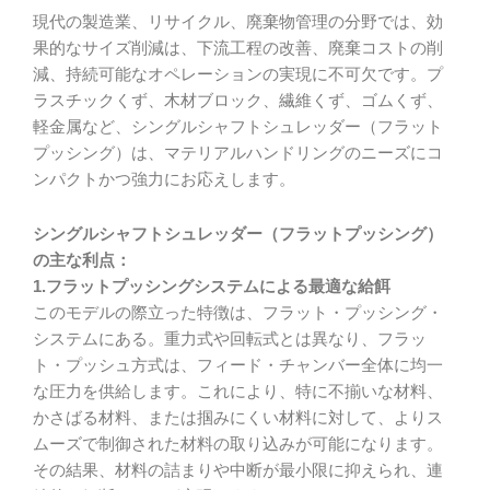
現代の製造業、リサイクル、廃棄物管理の分野では、効
果的なサイズ削減は、下流工程の改善、廃棄コストの削
減、持続可能なオペレーションの実現に不可欠です。プ
ラスチックくず、木材ブロック、繊維くず、ゴムくず、
軽金属など、シングルシャフトシュレッダー（フラット
プッシング）は、マテリアルハンドリングのニーズにコ
ンパクトかつ強力にお応えします。
シングルシャフトシュレッダー（フラットプッシング）
の主な利点：
1.フラットプッシングシステムによる最適な給餌
このモデルの際立った特徴は、フラット・プッシング・
システムにある。重力式や回転式とは異なり、フラッ
ト・プッシュ方式は、フィード・チャンバー全体に均一
な圧力を供給します。これにより、特に不揃いな材料、
かさばる材料、または掴みにくい材料に対して、よりス
ムーズで制御された材料の取り込みが可能になります。
その結果、材料の詰まりや中断が最小限に抑えられ、連