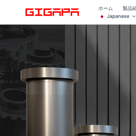
コ
ホーム
製品
ン
Japanese
テ
ン
ツ
へ
ス
キ
ッ
プ