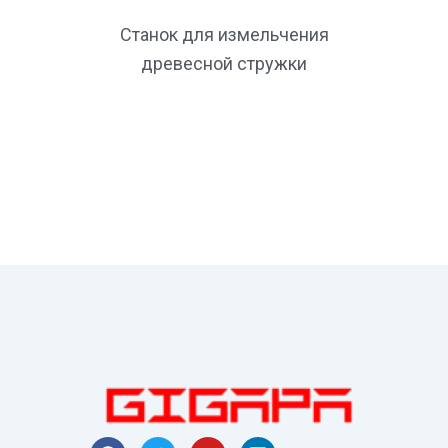
Станок для измельчения
древесной стружки
F
T
Y
L