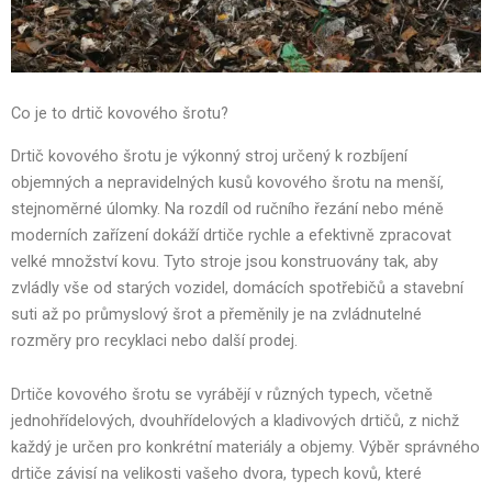
Co je to drtič kovového šrotu?
Drtič kovového šrotu je výkonný stroj určený k rozbíjení
objemných a nepravidelných kusů kovového šrotu na menší,
stejnoměrné úlomky. Na rozdíl od ručního řezání nebo méně
moderních zařízení dokáží drtiče rychle a efektivně zpracovat
velké množství kovu. Tyto stroje jsou konstruovány tak, aby
zvládly vše od starých vozidel, domácích spotřebičů a stavební
suti až po průmyslový šrot a přeměnily je na zvládnutelné
rozměry pro recyklaci nebo další prodej.
Drtiče kovového šrotu se vyrábějí v různých typech, včetně
jednohřídelových, dvouhřídelových a kladivových drtičů, z nichž
každý je určen pro konkrétní materiály a objemy. Výběr správného
drtiče závisí na velikosti vašeho dvora, typech kovů, které