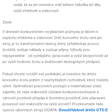
uvádí, že se jim investice vrátí během několika let díky
vyšší efektivitě a ziskovosti.
Závěr
V dnešním konkurenčním recyklačním průmyslu je klíčem k
úspěchu efektivita a ziskovost. Drtič kovového šrotu není jen
stroj; je to transformační nástroj, který zefektivňuje provoz
šrotiště, snižuje náklady a zvyšuje příjmy. Výhody jsou
nepopiratelné - od rychlejšího zpracování a vyšší bezpečnosti až
po vyšší hodnotu šrotu a dodržování ekologických předpisů.
Pokud chcete rozšířit své podnikání, je investice do drtiče
kovového šrotu jedním z nejchytřejších rozhodnutí, které můžete
učinit. Optimalizací pracovních postupů a maximalizací zisků
zajistíte, že vaše vrakoviště zůstane konkurenceschopné a
zároveň pozitivně přispěje k životnímu prostředí.Jste připraveni
posunout své vrakoviště na vyšší úroveň? Prozkoumejte řadu
vysoce výkonných strojů GIGAPA.
Dvouhřídelové drtiče GTS-E