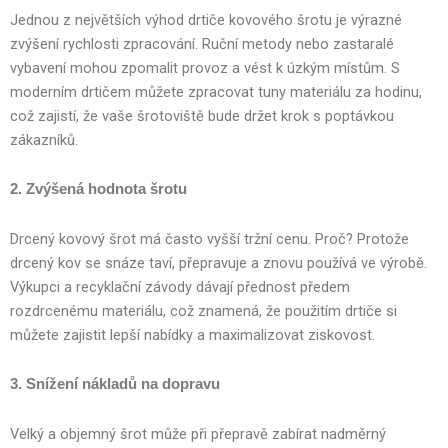
Jednou z největších výhod drtiče kovového šrotu je výrazné
zvýšení rychlosti zpracování. Ruční metody nebo zastaralé
vybavení mohou zpomalit provoz a vést k úzkým místům. S
moderním drtičem můžete zpracovat tuny materiálu za hodinu,
což zajistí, že vaše šrotoviště bude držet krok s poptávkou
zákazníků.
2. Zvýšená hodnota šrotu
Drcený kovový šrot má často vyšší tržní cenu. Proč? Protože
drcený kov se snáze taví, přepravuje a znovu používá ve výrobě.
Výkupci a recyklační závody dávají přednost předem
rozdrcenému materiálu, což znamená, že použitím drtiče si
můžete zajistit lepší nabídky a maximalizovat ziskovost.
3. Snížení nákladů na dopravu
Velký a objemný šrot může při přepravě zabírat nadměrný