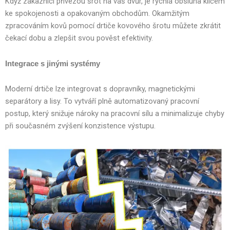
Když zákazníci přivezou šrot na váš dvůr, je rychlá obsluha klíčem
ke spokojenosti a opakovaným obchodům. Okamžitým
zpracováním kovů pomocí drtiče kovového šrotu můžete zkrátit
čekací dobu a zlepšit svou pověst efektivity.
Integrace s jinými systémy
Moderní drtiče lze integrovat s dopravníky, magnetickými
separátory a lisy. To vytváří plně automatizovaný pracovní
postup, který snižuje nároky na pracovní sílu a minimalizuje chyby
při současném zvýšení konzistence výstupu.