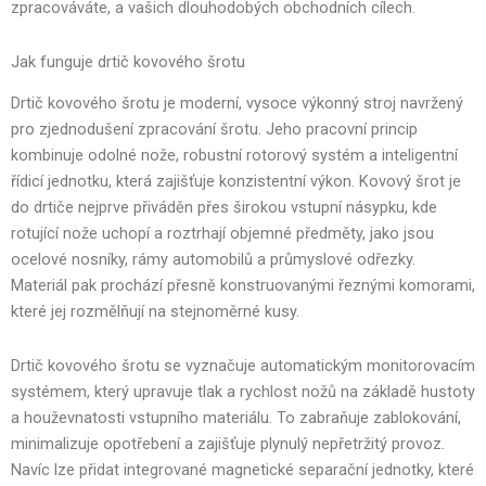
zpracováváte, a vašich dlouhodobých obchodních cílech.
Jak funguje drtič kovového šrotu
Drtič kovového šrotu je moderní, vysoce výkonný stroj navržený
pro zjednodušení zpracování šrotu. Jeho pracovní princip
kombinuje odolné nože, robustní rotorový systém a inteligentní
řídicí jednotku, která zajišťuje konzistentní výkon. Kovový šrot je
do drtiče nejprve přiváděn přes širokou vstupní násypku, kde
rotující nože uchopí a roztrhají objemné předměty, jako jsou
ocelové nosníky, rámy automobilů a průmyslové odřezky.
Materiál pak prochází přesně konstruovanými řeznými komorami,
které jej rozmělňují na stejnoměrné kusy.
Drtič kovového šrotu se vyznačuje automatickým monitorovacím
systémem, který upravuje tlak a rychlost nožů na základě hustoty
a houževnatosti vstupního materiálu. To zabraňuje zablokování,
minimalizuje opotřebení a zajišťuje plynulý nepřetržitý provoz.
Navíc lze přidat integrované magnetické separační jednotky, které