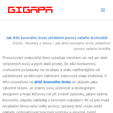
Přeskočit
na
obsah
Jak drtič kovového šrotu zefektivní provoz vašeho šrotoviště
Domů
/
Novinky z oboru
/ Jak drtič kovového šrotu zefektivní
provoz vašeho šrotiště
Provozování vrakoviště dnes vyžaduje mnohem víc než jen sběr
vyřazených kovů a jejich další prodej. Se sílící konkurencí,
rostoucími požadavky na recyklaci a stále naléhavějšími cíli
udržitelnosti se klíčovým faktorem ziskovosti stala efektivita. V
této souvislosti se
se ukázalo jako
drtič kovového šrotu
výkonné řešení. Je známý svou účinností a ekologickým
designem a hraje klíčovou roli při změně způsobu, jakým sběrny
kovového odpadu nakládají s kovovým odpadem. Ať už jste malá
recyklační firma nebo velký provoz, správný drtič může snížit
náklady, optimalizovat pracovní postupy a výrazně zvýšit