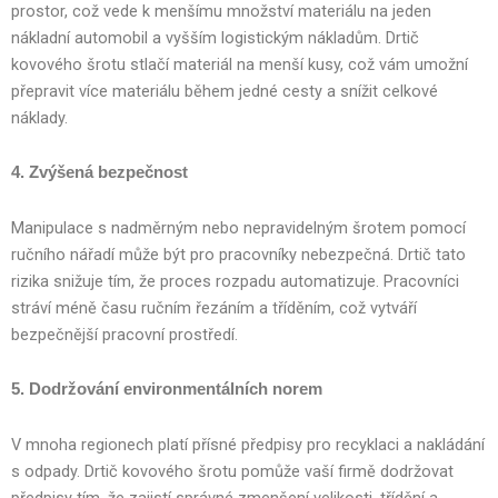
prostor, což vede k menšímu množství materiálu na jeden
nákladní automobil a vyšším logistickým nákladům. Drtič
kovového šrotu stlačí materiál na menší kusy, což vám umožní
přepravit více materiálu během jedné cesty a snížit celkové
náklady.
4. Zvýšená bezpečnost
Manipulace s nadměrným nebo nepravidelným šrotem pomocí
ručního nářadí může být pro pracovníky nebezpečná. Drtič tato
rizika snižuje tím, že proces rozpadu automatizuje. Pracovníci
stráví méně času ručním řezáním a tříděním, což vytváří
bezpečnější pracovní prostředí.
5. Dodržování environmentálních norem
V mnoha regionech platí přísné předpisy pro recyklaci a nakládání
s odpady. Drtič kovového šrotu pomůže vaší firmě dodržovat
předpisy tím, že zajistí správné zmenšení velikosti, třídění a