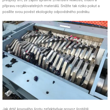
přípravu recyklovatelných materiálů. Snížíte tak riziko pokut a
posílíte svou pověst ekologicky odpovědného podniku.
Jak drtič kovového šrotu zefektivňuje provoz šrotiště