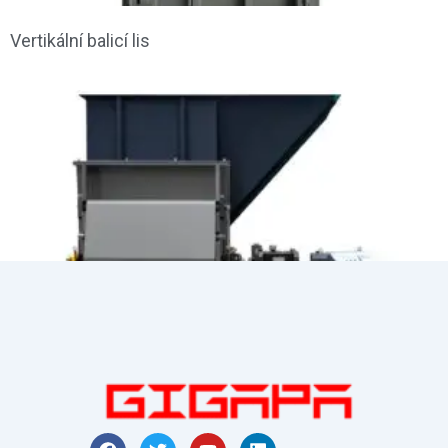
Vertikální balicí lis
F
T
Y
L