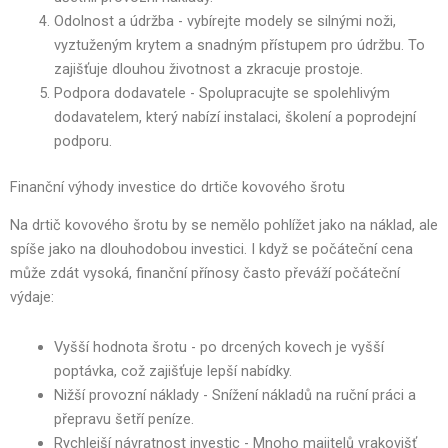
Odolnost a údržba - vybírejte modely se silnými noži,
vyztuženým krytem a snadným přístupem pro údržbu. To
zajišťuje dlouhou životnost a zkracuje prostoje.
Podpora dodavatele - Spolupracujte se spolehlivým
dodavatelem, který nabízí instalaci, školení a poprodejní
podporu.
Finanční výhody investice do drtiče kovového šrotu
Na drtič kovového šrotu by se nemělo pohlížet jako na náklad, ale
spíše jako na dlouhodobou investici. I když se počáteční cena
může zdát vysoká, finanční přínosy často převáží počáteční
výdaje:
Vyšší hodnota šrotu - po drcených kovech je vyšší
poptávka, což zajišťuje lepší nabídky.
Nižší provozní náklady - Snížení nákladů na ruční práci a
přepravu šetří peníze.
Rychlejší návratnost investic - Mnoho majitelů vrakovišť