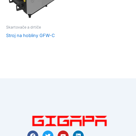
Skartovače a drtiče
Stroj na hobliny GFW-C
F
T
Y
L