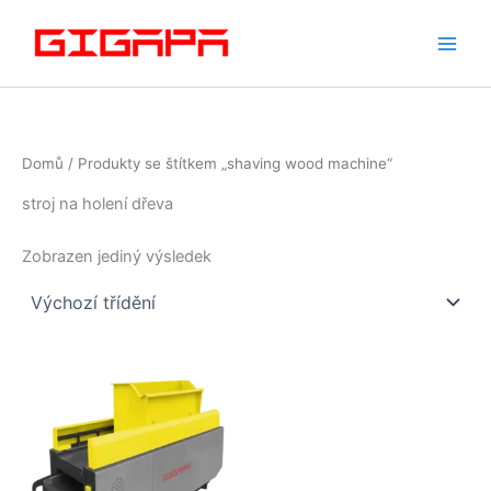
Přeskočit
na
obsah
Domů
/ Produkty se štítkem „shaving wood machine​“
stroj na holení dřeva
Zobrazen jediný výsledek