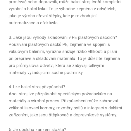
prosévač nebo dopravník, může balicí stroj tvořit kompletní
výrobní a balicí linku. To je výhodné zejména v odvětvích,
jako je výroba dřevní štěpky, kde je rozhodující
automatizace a efektivita.
3. Jaké jsou výhody skladování v PE plastových sáčcích?
Používání plastových sáčků PE, zejména ve spojení s
vakuovým balením, výrazně snižuje riziko vlhkosti a plísní
při přepravě a skladování materiálů. To je důležité zejména
pro průmyslová odvětví, která se zabývají citlivými
materiály vyžadujícími suché podmínky.
4. Lze balicí stroj přizpůsobit?
Ano, stroj lze přizpůsobit specifickým požadavkům na
materiály a výrobní proces. Přizpůsobení může zahrnovat
velikost lisovací komory, rozměry pytlů a integraci s dalšími
zařízeními, jako jsou štěpkovač a dopravníkové systémy.
5. Je obsluha zařízení složitá?