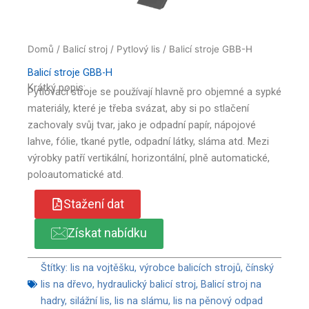
Domů
/
Balicí stroj
/
Pytlový lis
/ Balicí stroje GBB-H
Balicí stroje GBB-H
Krátký popis:
Pytlovací stroje se používají hlavně pro objemné a sypké
materiály, které je třeba svázat, aby si po stlačení
zachovaly svůj tvar, jako je odpadní papír, nápojové
lahve, fólie, tkané pytle, odpadní látky, sláma atd. Mezi
výrobky patří vertikální, horizontální, plně automatické,
poloautomatické atd.
Stažení dat
Získat nabídku
Štítky:
lis na vojtěšku
,
výrobce balicích strojů
,
čínský
lis na dřevo
,
hydraulický balicí stroj
,
Balicí stroj na
hadry
,
silážní lis
,
lis na slámu
,
lis na pěnový odpad