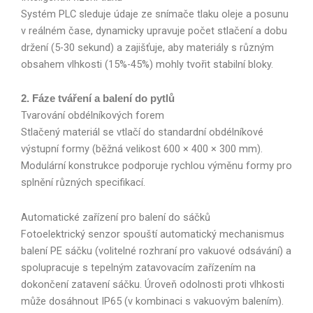
Systém PLC sleduje údaje ze snímače tlaku oleje a posunu
v reálném čase, dynamicky upravuje počet stlačení a dobu
držení (5-30 sekund) a zajišťuje, aby materiály s různým
obsahem vlhkosti (15%-45%) mohly tvořit stabilní bloky.
2. Fáze tváření a balení do pytlů
Tvarování obdélníkových forem
Stlačený materiál se vtlačí do standardní obdélníkové
výstupní formy (běžná velikost 600 × 400 × 300 mm).
Modulární konstrukce podporuje rychlou výměnu formy pro
splnění různých specifikací.
Automatické zařízení pro balení do sáčků
Fotoelektrický senzor spouští automatický mechanismus
balení PE sáčku (volitelné rozhraní pro vakuové odsávání) a
spolupracuje s tepelným zatavovacím zařízením na
dokončení zatavení sáčku. Úroveň odolnosti proti vlhkosti
může dosáhnout IP65 (v kombinaci s vakuovým balením).