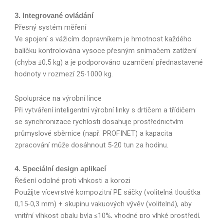
3. Integrované ovládání
Přesný systém měření
Ve spojení s vážicím dopravníkem je hmotnost každého
balíčku kontrolována vysoce přesným snímačem zatížení
(chyba ±0,5 kg) a je podporováno uzamčení přednastavené
hodnoty v rozmezí 25-1000 kg.
Spolupráce na výrobní lince
Při vytváření inteligentní výrobní linky s drtičem a třídičem
se synchronizace rychlosti dosahuje prostřednictvím
průmyslové sběrnice (např. PROFINET) a kapacita
zpracování může dosáhnout 5-20 tun za hodinu.
4. Speciální design aplikací
Řešení odolné proti vlhkosti a korozi
Použijte vícevrstvé kompozitní PE sáčky (volitelná tloušťka
0,15-0,3 mm) + skupinu vakuových vývěv (volitelná), aby
vnitřní vlhkost obalu byla ≤10%, vhodné pro vlhké prostředí,