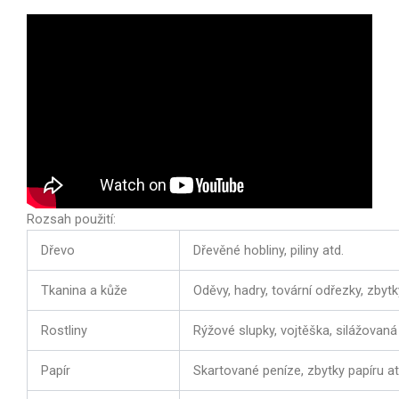
Rozsah použití:
Dřevo
Dřevěné hobliny, piliny atd.
Tkanina a kůže
Oděvy, hadry, tovární odřezky, zbytky
Rostliny
Rýžové slupky, vojtěška, silážovaná
Papír
Skartované peníze, zbytky papíru at