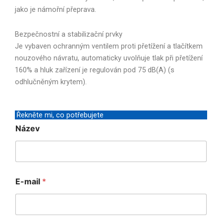
jako je námořní přeprava.
Bezpečnostní a stabilizační prvky
Je vybaven ochranným ventilem proti přetížení a tlačítkem
nouzového návratu, automaticky uvolňuje tlak při přetížení
160% a hluk zařízení je regulován pod 75 dB(A) (s
odhlučněným krytem).
Řekněte mi, co potřebujete
I
Název
P
N
á
z
e
v
E-mail
*
E
-
m
a