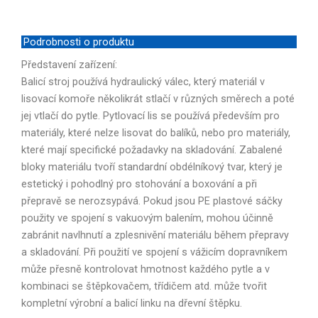
Podrobnosti o produktu
Představení zařízení:
Balicí stroj používá hydraulický válec, který materiál v
lisovací komoře několikrát stlačí v různých směrech a poté
jej vtlačí do pytle. Pytlovací lis se používá především pro
materiály, které nelze lisovat do balíků, nebo pro materiály,
které mají specifické požadavky na skladování. Zabalené
bloky materiálu tvoří standardní obdélníkový tvar, který je
estetický i pohodlný pro stohování a boxování a při
přepravě se nerozsypává. Pokud jsou PE plastové sáčky
použity ve spojení s vakuovým balením, mohou účinně
zabránit navlhnutí a zplesnivění materiálu během přepravy
a skladování. Při použití ve spojení s vážicím dopravníkem
může přesně kontrolovat hmotnost každého pytle a v
kombinaci se štěpkovačem, třídičem atd. může tvořit
kompletní výrobní a balicí linku na dřevní štěpku.