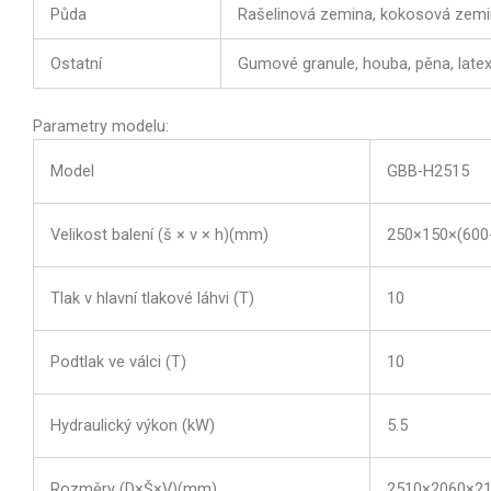
Půda
Rašelinová zemina, kokosová zemi
Ostatní
Gumové granule, houba, pěna, latex
Parametry modelu:
Model
GBB-H2515
Velikost balení (š × v × h)(mm)
250×150×(600
Tlak v hlavní tlakové láhvi (T)
10
Podtlak ve válci (T)
10
Hydraulický výkon (kW)
5.5
Rozměry (D×Š×V)(mm)
2510×2060×2