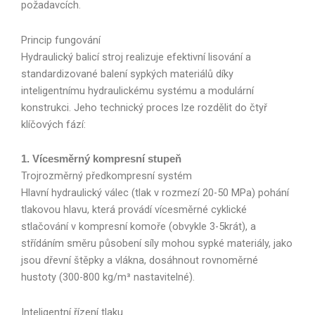
požadavcích.
Princip fungování
Hydraulický balicí stroj realizuje efektivní lisování a
standardizované balení sypkých materiálů díky
inteligentnímu hydraulickému systému a modulární
konstrukci. Jeho technický proces lze rozdělit do čtyř
klíčových fází:
1. Vícesměrný kompresní stupeň
Trojrozměrný předkompresní systém
Hlavní hydraulický válec (tlak v rozmezí 20-50 MPa) pohání
tlakovou hlavu, která provádí vícesměrné cyklické
stlačování v kompresní komoře (obvykle 3-5krát), a
střídáním směru působení síly mohou sypké materiály, jako
jsou dřevní štěpky a vlákna, dosáhnout rovnoměrné
hustoty (300-800 kg/m³ nastavitelné).
Inteligentní řízení tlaku