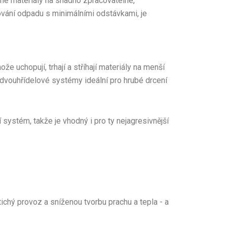
rné materiály na snadno zpracovatelné,
ování odpadu s minimálními odstávkami, je
že uchopují, trhají a stříhají materiály na menší
dvouhřídelové systémy ideální pro hrubé drcení
 systém, takže je vhodný i pro ty nejagresivnější
tichý provoz a sníženou tvorbu prachu a tepla - a