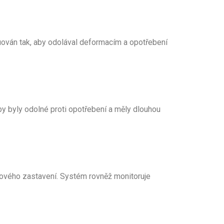
uován tak, aby odolával deformacím a opotřebení
by byly odolné proti opotřebení a měly dlouhou
uzového zastavení. Systém rovněž monitoruje