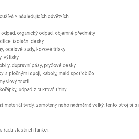
oužívá v následujících odvětvích:
 odpad, organický odpad, objemné předměty
dílce, izolační desky
y, ocelové sudy, kovové třísky
, výlisky
bily, dopravní pásy, pryžové desky
 s plošnými spoji, kabely, malé spotřebiče
myslový textil
řápky, odpad z cukrové třtiny
š materiál tvrdý, zamotaný nebo nadměrně velký, tento stroj si s 
 řadu vlastních funkcí: