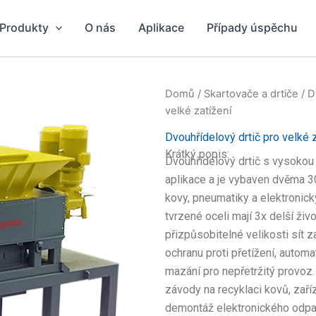
Produkty
O nás
Aplikace
Případy úspěchu
Domů
/
Skartovače a drtiče
/
D
velké zatížení
Dvouhřídelový drtič pro velké 
Krátký popis:
Dvouhřídelový drtič s vysokou
aplikace a je vybaven dvěma 
kovy, pneumatiky a elektronic
tvrzené oceli mají 3x delší živ
přizpůsobitelné velikosti sít z
ochranu proti přetížení, autom
mazání pro nepřetržitý provoz. T
závody na recyklaci kovů, zaří
demontáž elektronického odpad