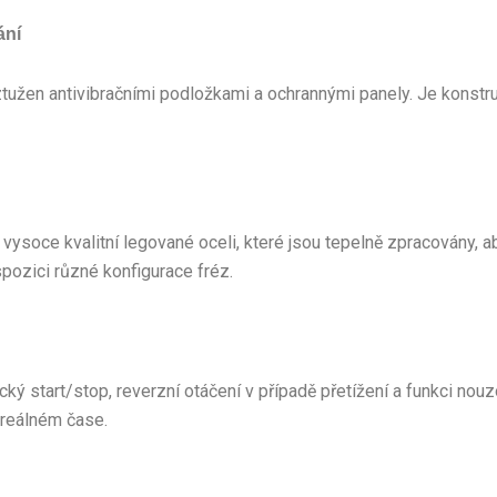
ání
ztužen antivibračními podložkami a ochrannými panely. Je konstr
vysoce kvalitní legované oceli, které jsou tepelně zpracovány, a
spozici různé konfigurace fréz.
ký start/stop, reverzní otáčení v případě přetížení a funkci no
 reálném čase.