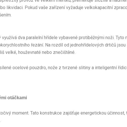
nepřetržitý provoz ve velkém měřítku, přeměňuje složité a nadmě
bo likvidaci. Pokud vaše zařízení vyžaduje velkokapacitní zprac
šením.
ý využívá dva paralelní hřídele vybavené protiběžnými noži. Tyto no
ychlostního řezání. Na rozdíl od jednohřídelových drtičů jsou 
íliš velké, houževnaté nebo znečištěné.
ené ocelové pouzdro, nože z tvrzené slitiny a inteligentní řídicí
ými otáčkami
točivý moment. Tato konstrukce zajišťuje energetickou účinnost, 
.