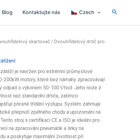
Hledat
Blog
Kontaktujte nás
Czech
vouhřídelový skartovač
/ Dvouhřídelový drtič pro
zatížení
 zátěží je navržen pro extrémní průmyslové
30-200kW motory, které bez námahy zpracovávají
ký odpad s výkonem 50-100 t/hod. Jeho nože z
otnost než standardní drtiče, zatímco
ajišťují přesné třídění výstupu. Systém zahrnuje
atické přepnutí zpětného chodu a upozornění na
ento stroj s certifikací CE a ISO je ideální pro
zení na zpracování pneumatik a linky na
u a poskytuje maximální životnost při