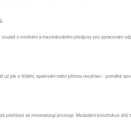
sů
t soulad s místními a mezinárodními předpisy pro zpracování od
 ať už jde o třídění, spalování nebo přímou recyklaci - pomáhá s
oti přetížení se minimalizují prostoje. Modulární konstrukce díl