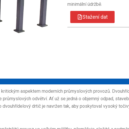
minimální údržbě.
Stažení dat
 kritickým aspektem moderních průmyslových provozů. Dvouhřídel
ále průmyslových odvětví. Ať už se jedná o objemný odpad, staveb
dvouhřídelový drtič je navržen tak, aby poskytoval vysoký točiv