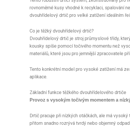
Tento robustní drticí systém, zkonstruovaný pro 
rovnoměrné kusy vhodné k recyklaci, spalování ne
dvouhřídelový drtič pro velké zatížení ideálním ře
Co je těžký dvouhřídelový drtič?
Dvouhřídelový drtič je stroj průmyslové třídy, kter
kousky spíše pomocí točivého momentu než vysokor
materiálů, které jsou pro jemnější zpracovatele př
Tento konkrétní model pro vysoké zatížení má zesíl
aplikace.
Základní funkce těžkého dvouhřídelového drtiče
Provoz s vysokým točivým momentem a nízk
Drtič pracuje při nízkých otáčkách, ale má vysoký 
přitom snadno rozrývá tvrdý nebo objemný odpad