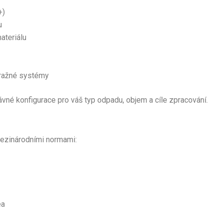
+)
u
ateriálu
tražné systémy
rávné konfigurace pro váš typ odpadu, objem a cíle zpracování.
mezinárodními normami:
ea