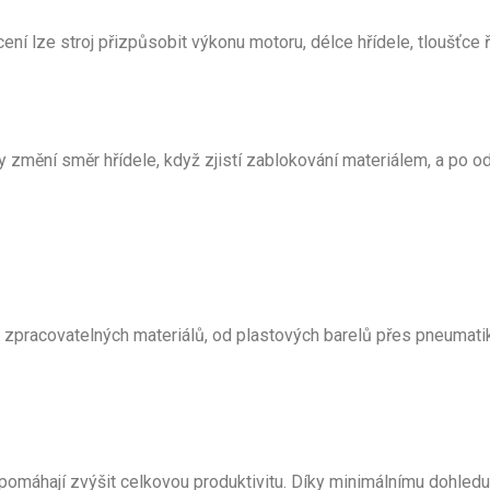
ení lze stroj přizpůsobit výkonu motoru, délce hřídele, tloušťce 
 změní směr hřídele, když zjistí zablokování materiálem, a po o
 zpracovatelných materiálů, od plastových barelů přes pneumatiky
pomáhají zvýšit celkovou produktivitu. Díky minimálnímu dohledu