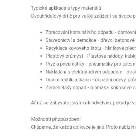
Typické aplikace a typy materiálů
Dvouhřídelový drtič pro velké zatížení se široce p
Zpracování komunálního odpadu - domovní
Stavebnictví a demolice - dřevo, betonové 
Recyklace kovového šrotu - hliníkové plech
Plastový průmysl - Plastové nádoby, trubky
Pryž a pneumatiky - pneumatiky pro automo
Nakládání s elektronickým odpadem - desky
Drcení textilu a tkanin - odpadní oděvy, prů
Zemědělský odpad - biomasa, kokosové sko
Ať už se zabýváte jakýmkoli odvětvím, pokud je vá
Možnosti přizpůsobení
Chápeme, že každá aplikace je jiná. Proto nabízíme