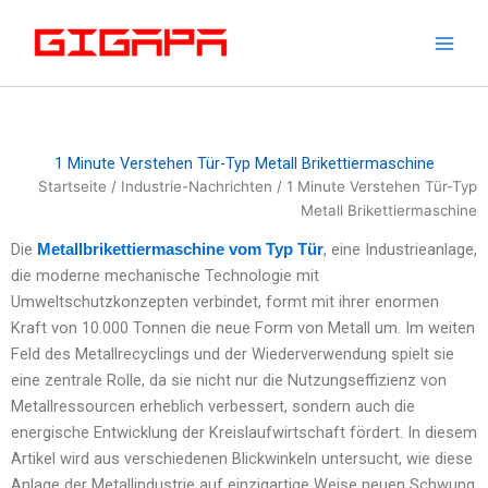
Zum
Inhalt
springen
1 Minute Verstehen Tür-Typ Metall Brikettiermaschine
Startseite
/
Industrie-Nachrichten
/ 1 Minute Verstehen Tür-Typ
Metall Brikettiermaschine
Die
, eine Industrieanlage,
Metallbrikettiermaschine vom Typ Tür
die moderne mechanische Technologie mit
Umweltschutzkonzepten verbindet, formt mit ihrer enormen
Kraft von 10.000 Tonnen die neue Form von Metall um. Im weiten
Feld des Metallrecyclings und der Wiederverwendung spielt sie
eine zentrale Rolle, da sie nicht nur die Nutzungseffizienz von
Metallressourcen erheblich verbessert, sondern auch die
energische Entwicklung der Kreislaufwirtschaft fördert. In diesem
Artikel wird aus verschiedenen Blickwinkeln untersucht, wie diese
Anlage der Metallindustrie auf einzigartige Weise neuen Schwung