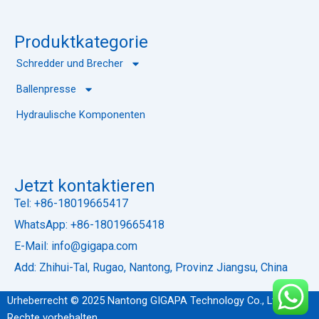
s
Produktkategorie
Schredder und Brecher
Ballenpresse
Hydraulische Komponenten
Jetzt kontaktieren
Tel: +86-18019665417
WhatsApp: +86-18019665418
E-Mail: info@gigapa.com
Add: Zhihui-Tal, Rugao, Nantong, Provinz Jiangsu, China
Urheberrecht © 2025 Nantong GIGAPA Technology Co., Ltd. Alle
Rechte vorbehalten.