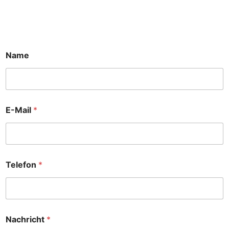
S
Name
e
i
t
e
K
u
E-Mail
*
n
d
e
*
Telefon
*
Nachricht
*