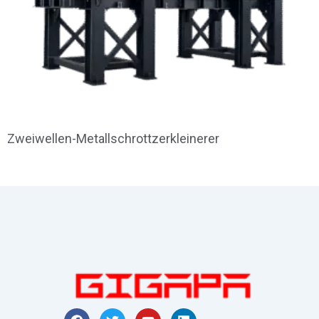
Zweiwellen-Metallschrottzerkleinerer
F
T
Y
L