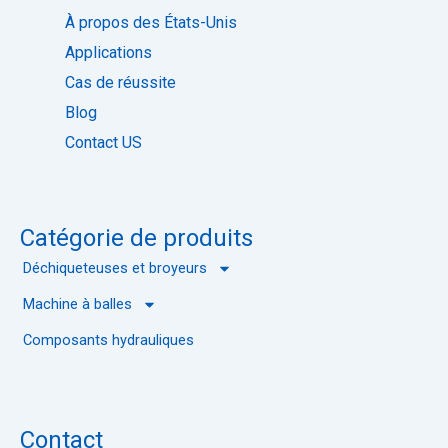
e
t
d
e
À propos des États-Unis
i
Applications
g
i
Cas de réussite
t
Blog
a
l
Contact US
e
Catégorie de produits
Déchiqueteuses et broyeurs
Machine à balles
Composants hydrauliques
Contact