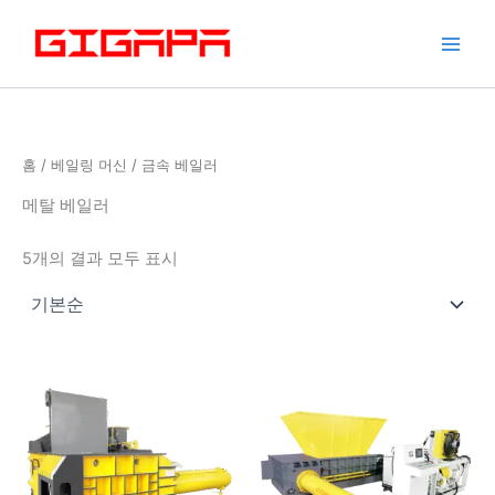
콘
텐
츠
로
건
너
홈
/
베일링 머신
/ 금속 베일러
뛰
기
메탈 베일러
5개의 결과 모두 표시