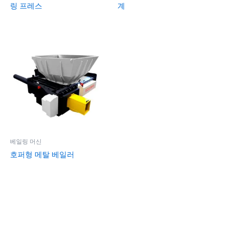
링 프레스
계
베일링 머신
호퍼형 메탈 베일러