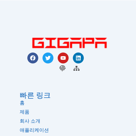
F
트
유
링
a
위
튜
크
c
터
지
브
사
드
e
인
문
이
b
트
o
맵
o
k
빠른 링크
홈
제품
회사 소개
애플리케이션