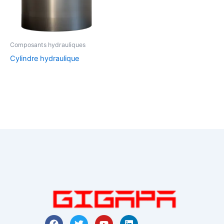
Composants hydrauliques
Cylindre hydraulique
F
T
Y
L