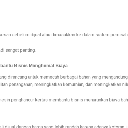
esan sebelum dijual atau dimasukkan ke dalam sistem pemisahan
di sangat penting.
antu Bisnis Menghemat Biaya
ang dirancang untuk memecah berbagai bahan yang mengandung
ulitan penanganan, meningkatkan kemurnian, dan meningkatkan nil
m mesin penghancur kertas membantu bisnis menurunkan biaya ba
dijual dengan harga yang lebih rendah karena adanya kotoran, is