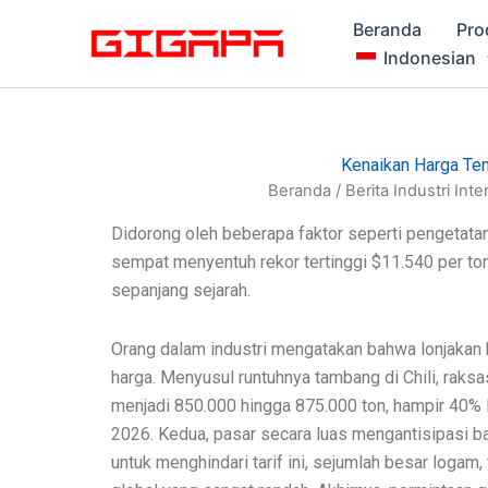
Lewati
Beranda
Pro
ke
Indonesian
konten
Kenaikan Harga Te
Beranda
/
Berita Industri
Inte
Didorong oleh beberapa faktor seperti pengetata
sempat menyentuh rekor tertinggi $11.540 per to
sepanjang sejarah.
Orang dalam industri mengatakan bahwa lonjakan 
harga. Menyusul runtuhnya tambang di Chili, rak
menjadi 850.000 hingga 875.000 ton, hampir 40% 
2026. Kedua, pasar secara luas mengantisipasi 
untuk menghindari tarif ini, sejumlah besar loga