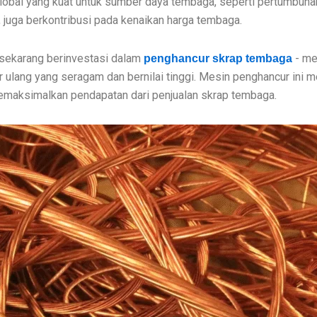
 global yang kuat untuk sumber daya tembaga, seperti pertumbuha
rik, juga berkontribusi pada kenaikan harga tembaga.
sekarang berinvestasi dalam
- me
penghancur skrap tembaga
r ulang yang seragam dan bernilai tinggi. Mesin penghancur ini
emaksimalkan pendapatan dari penjualan skrap tembaga.