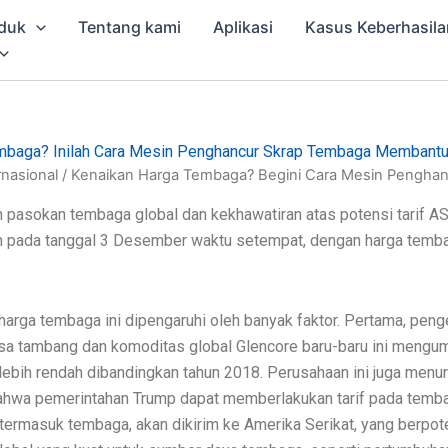
duk
Tentang kami
Aplikasi
Kasus Keberhasila
mbaga? Inilah Cara Mesin Penghancur Skrap Tembaga Membant
rnasional / Kenaikan Harga Tembaga? Begini Cara Mesin Peng
n pasokan tembaga global dan kekhawatiran atas potensi tarif 
n pada tanggal 3 Desember waktu setempat, dengan harga tembaga
harga tembaga ini dipengaruhi oleh banyak faktor. Pertama, pen
sasa tambang dan komoditas global Glencore baru-baru ini meng
lebih rendah dibandingkan tahun 2018. Perusahaan ini juga menu
bahwa pemerintahan Trump dapat memberlakukan tarif pada temba
m, termasuk tembaga, akan dikirim ke Amerika Serikat, yang ber