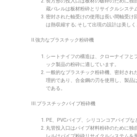
長方形の投入口は板材の破砕のために独
蔵バレルは板材粉砕とリサイクルシステ
密封された軸受けの使用は長い間軸受け回
は熱収縮する; そして出現の設計は美し
II.強力なプラスチック粉砕機
シートナイフの構造は、クローナイフと
ック製品の粉砕に適しています。
一般的なプラスチック粉砕機、密封され
理的であり、合金鋼の刃を使用し、製品
である。
III.プラスチックパイプ粉砕機
PE、PVCパイプ、シリコンコアパイプ
丸管投入口はパイプ材料粉砕のために独
レルはパイプ粉砕リサイクルシステムを