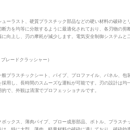
シューラスト、硬質プラスチック部品などの硬い材料の破砕と
切断力を均等に分散するように最適化されており、各刃物の剪
幅に向上し、刃の摩耗が減少します。電気安全制御システムと
クブレードクラッシャー）
一般プラスチックシート、パイプ、プロファイル、パネル、包
を採用し、長時間のスムーズな運転が可能です。刃の設計は均
用的で、外観は清潔でプロフェッショナルです。
クボックス、薄肉パイプ、ブロー成形部品、ボトル、プラスチ
造は、特に大型、薄肉、軽量材料の破砕に適しており、破砕効