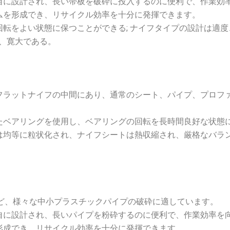
自に設計され、長い帯板を破砕に投入するのに便利で、作業効
ムを形成でき、リサイクル効率を十分に発揮できます。
転をよい状態に保つことができる; ナイフタイプの設計は適度
く、寛大である。
フラットナイフの中間にあり、通常のシート、パイプ、プロフ
たベアリングを使用し、ベアリングの回転を長時間良好な状態
は均等に粒状化され、ナイフシートは熱収縮され、厳格なバラ
など、様々な中小プラスチックパイプの破砕に適しています。
自に設計され、長いパイプを粉砕するのに便利で、作業効率を
形成でき、リサイクル効率を十分に発揮できます。