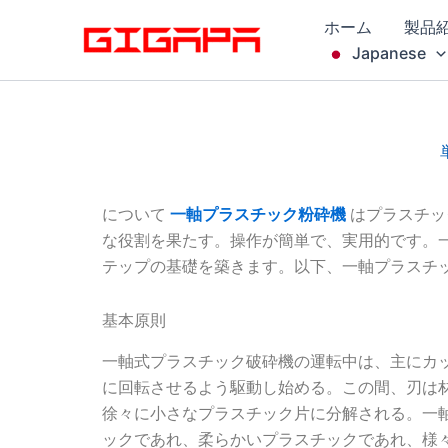
コ
ホーム
製品
ン
Japanese
テ
ン
ツ
へ
ス
キ
について
はプラスチッ
一軸プラスチック粉砕機
ッ
な役割を果たす。操作が簡単で、実用的です。
プ
テップの基礎を築きます。以下、一軸プラスチ
基本原則
一軸式プラスチック破砕機の運転中は、主にカ
に回転させるよう駆動し始める。この間、刃は
徐々に小さなプラスチック片に分解される。一
ックであれ、柔らかいプラスチックであれ、様