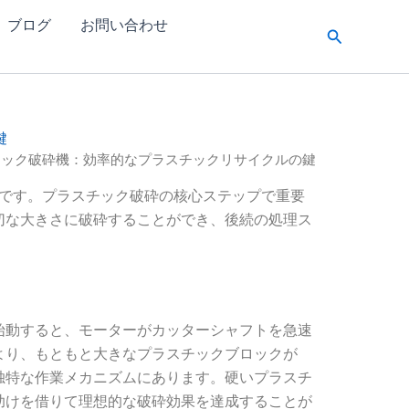
ブログ
お問い合わせ
検
索
鍵
チック破砕機：効率的なプラスチックリサイクルの鍵
です。プラスチック破砕の核心ステップで重要
切な大きさに破砕することができ、後続の処理ス
始動すると、モーターがカッターシャフトを急速
より、もともと大きなプラスチックブロックが
独特な作業メカニズムにあります。硬いプラスチ
助けを借りて理想的な破砕効果を達成することが