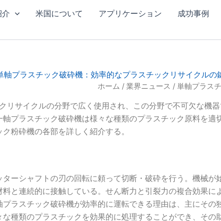
紹介
米国について
アプリケーション
成功事例
単軸プラスチック破砕機：効率的なプラスチックリサイクルの
ホーム
/
業界ニュース
/ 単軸プラス
クリサイクルの分野で広く使用され、この分野で不可欠な機器
一軸プラスチック破砕機は様々な種類のプラスチック原料を適
ック粉砕機の各部を詳しく紹介する。
ッターシャフトの刃の回転に頼って切断・破砕を行う。機械が
材料と連続的に接触している。せん断力と引裂力の複合効果に
軸プラスチック破砕機が効率的に運転できる理由は、主にその
々な種類のプラスチックを効果的に処理することができ、その