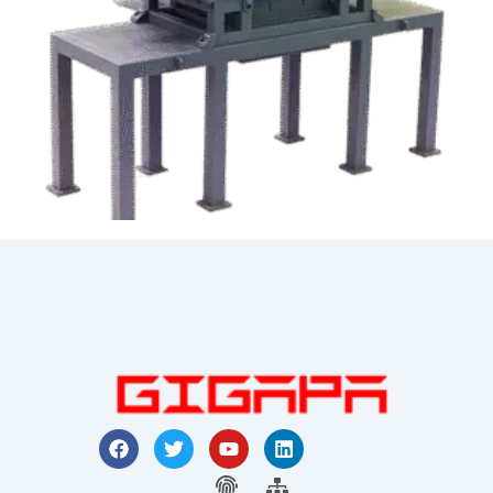
헤비 듀티 트윈 샤프트 슈레더
F
트
유
링
a
위
튜
크
c
터
지
브
사
드