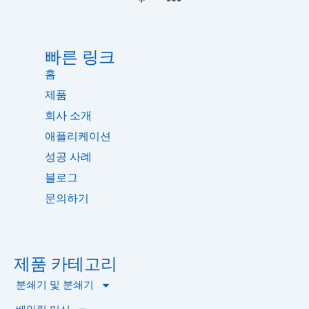
e
인
문
이
b
트
o
맵
o
k
빠른 링크
홈
제품
회사 소개
애플리케이션
해양 폐기물 벌크 기계
성공 사례
블로그
문의하기
제품 카테고리
분쇄기 및 분쇄기