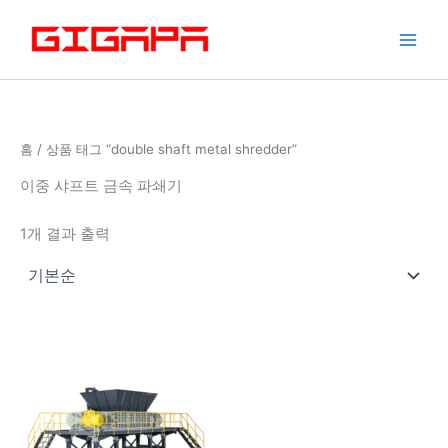
콘
텐
츠
로
건
너
홈
/ 상품 태그 “double shaft metal shredder​”
뛰
기
이중 샤프트 금속 파쇄기
1개 결과 출력