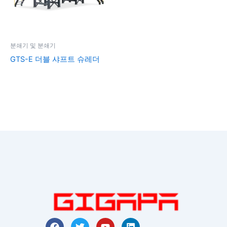
분쇄기 및 분쇄기
GTS-E 더블 샤프트 슈레더
F
트
유
링