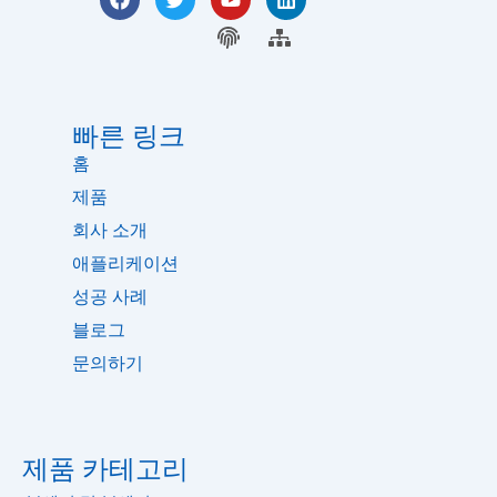
a
위
튜
크
c
터
지
브
사
드
e
인
문
이
b
트
o
맵
o
k
빠른 링크
홈
제품
회사 소개
애플리케이션
성공 사례
블로그
문의하기
제품 카테고리