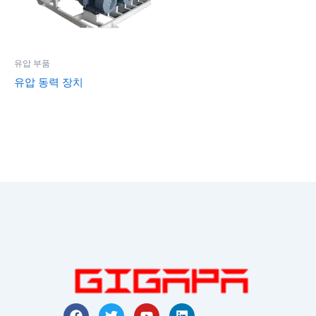
유압 부품
유압 동력 장치
F
트
유
링