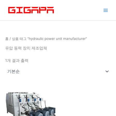
콘
텐
츠
로
건
너
홈
/ 상품 태그 “hydraulic power unit manufacturer”
뛰
기
유압 동력 장치 제조업체
1개 결과 출력