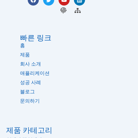
a
위
튜
크
c
터
지
브
사
드
e
인
문
이
b
트
o
맵
o
k
빠른 링크
홈
제품
회사 소개
애플리케이션
성공 사례
블로그
문의하기
제품 카테고리