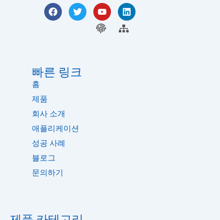
F
트
유
링
a
위
튜
크
c
터
지
브
사
드
e
인
문
이
b
트
o
맵
o
k
빠른 링크
홈
제품
회사 소개
애플리케이션
성공 사례
블로그
문의하기
제품 카테고리