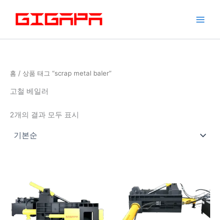
콘
텐
츠
로
건
너
홈
/ 상품 태그 “scrap metal baler”
뛰
기
고철 베일러
2개의 결과 모두 표시