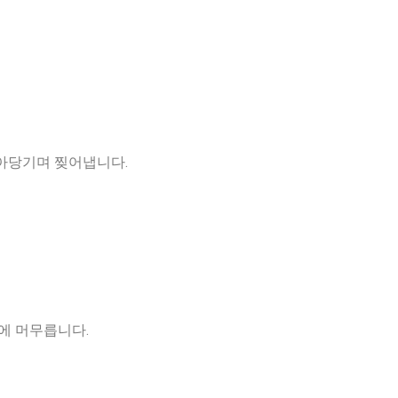
잡아당기며 찢어냅니다.
에 머무릅니다.