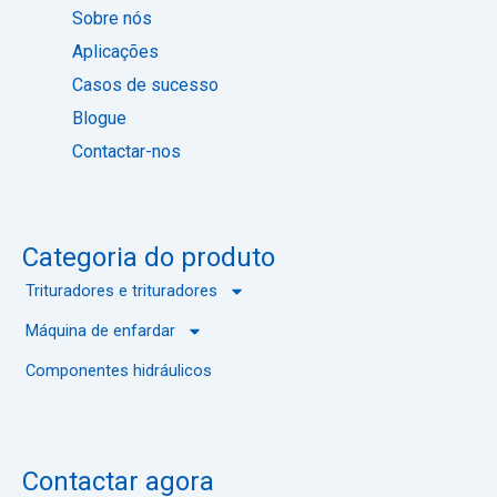
d
i
Sobre nós
i
o
Aplicações
g
i
Casos de sucesso
t
Blogue
a
l
Contactar-nos
Categoria do produto
Trituradores e trituradores
Máquina de enfardar
Componentes hidráulicos
Contactar agora