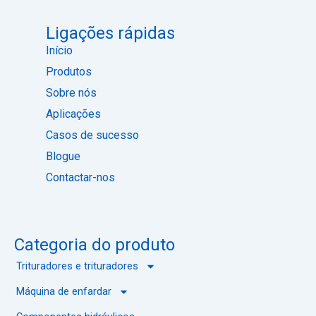
o
e
b
d
r
a
o
r
e
i
e
d
k
n
Ligações rápidas
s
o
s
s
Início
ã
í
Produtos
o
t
d
i
Sobre nós
i
o
Aplicações
g
i
Casos de sucesso
t
Blogue
a
l
Contactar-nos
Categoria do produto
Trituradores e trituradores
Máquina de enfardar