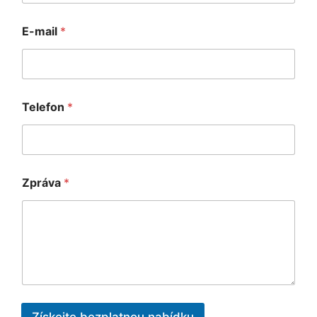
v
E
E-mail
*
-
m
a
i
l
Telefon
*
Zpráva
*
J
m