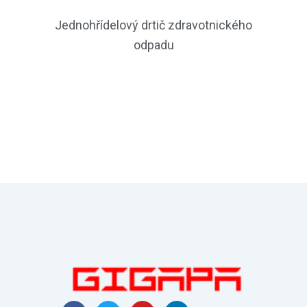
Jednohřídelový drtič zdravotnického
odpadu
F
T
Y
L