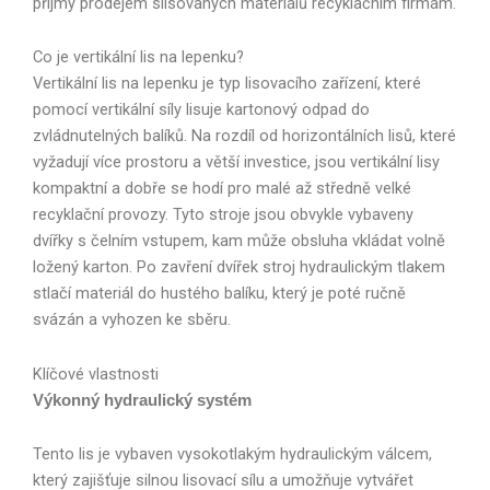
příjmy prodejem slisovaných materiálů recyklačním firmám.
Co je vertikální lis na lepenku?
Vertikální lis na lepenku je typ lisovacího zařízení, které
pomocí vertikální síly lisuje kartonový odpad do
zvládnutelných balíků. Na rozdíl od horizontálních lisů, které
vyžadují více prostoru a větší investice, jsou vertikální lisy
kompaktní a dobře se hodí pro malé až středně velké
recyklační provozy. Tyto stroje jsou obvykle vybaveny
dvířky s čelním vstupem, kam může obsluha vkládat volně
ložený karton. Po zavření dvířek stroj hydraulickým tlakem
stlačí materiál do hustého balíku, který je poté ručně
svázán a vyhozen ke sběru.
Klíčové vlastnosti
Výkonný hydraulický systém
Tento lis je vybaven vysokotlakým hydraulickým válcem,
který zajišťuje silnou lisovací sílu a umožňuje vytvářet