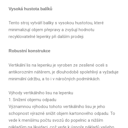
Vysoká hustota balíků
Tento stroj vytváří balíky s vysokou hustotou, které
minimalizují objem přepravy a zvyšují hodnotu
recyklovatelné lepenky při dalším prodeji.
Robustní konstrukce
Vertikální lis na lepenku je vyroben ze zesílené oceli s
antikorozním nátěrem, je dlouhodobě spolehlivý a vyžaduje
minimální údržbu, a to i v náročných podmínkách.
Výhody vertikálního lisu na lepenku
1. Snížení objemu odpadu
Významnou výhodou tohoto vertikálního lisu je jeho
schopnost výrazně snížit objem kartonového odpadu. To
vede k menšímu počtu svozů do popelnic a nižším
nákladům na likvidaci, což vede k úspoře nákladů vašeho