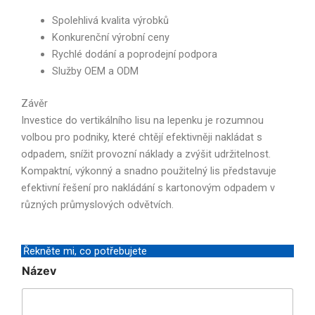
Spolehlivá kvalita výrobků
Konkurenční výrobní ceny
Rychlé dodání a poprodejní podpora
Služby OEM a ODM
Závěr
Investice do vertikálního lisu na lepenku je rozumnou
volbou pro podniky, které chtějí efektivněji nakládat s
odpadem, snížit provozní náklady a zvýšit udržitelnost.
Kompaktní, výkonný a snadno použitelný lis představuje
efektivní řešení pro nakládání s kartonovým odpadem v
různých průmyslových odvětvích.
Řekněte mi, co potřebujete
*
Název
N
á
z
e