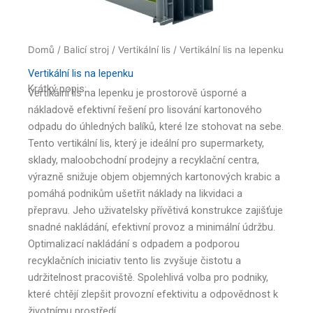
Domů
/
Balicí stroj
/
Vertikální lis
/ Vertikální lis na lepenku
Vertikální lis na lepenku
Krátký popis:
Vertikální lis na lepenku je prostorově úsporné a
nákladově efektivní řešení pro lisování kartonového
odpadu do úhledných balíků, které lze stohovat na sebe.
Tento vertikální lis, který je ideální pro supermarkety,
sklady, maloobchodní prodejny a recyklační centra,
výrazně snižuje objem objemných kartonových krabic a
pomáhá podnikům ušetřit náklady na likvidaci a
přepravu. Jeho uživatelsky přívětivá konstrukce zajišťuje
snadné nakládání, efektivní provoz a minimální údržbu.
Optimalizací nakládání s odpadem a podporou
recyklačních iniciativ tento lis zvyšuje čistotu a
udržitelnost pracoviště. Spolehlivá volba pro podniky,
které chtějí zlepšit provozní efektivitu a odpovědnost k
životnímu prostředí.