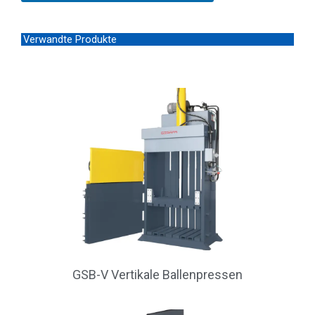
n
d
e
Verwandte Produkte
GSB-V Vertikale Ballenpressen