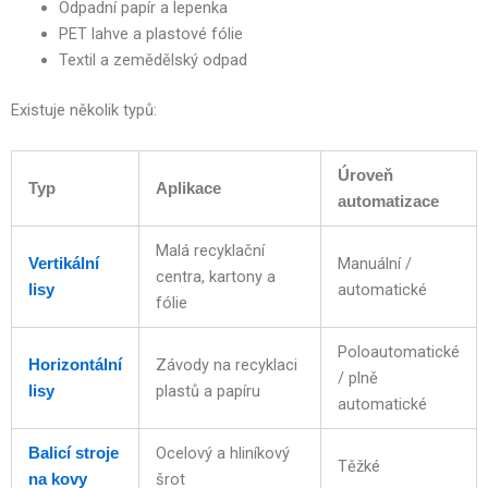
Odpadní papír a lepenka
PET lahve a plastové fólie
Textil a zemědělský odpad
Existuje několik typů:
Úroveň
Typ
Aplikace
automatizace
Malá recyklační
Manuální /
Vertikální
centra, kartony a
automatické
lisy
fólie
Poloautomatické
Závody na recyklaci
Horizontální
/ plně
plastů a papíru
lisy
automatické
Ocelový a hliníkový
Balicí stroje
Těžké
šrot
na kovy