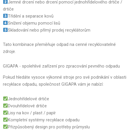
Jemné drcení nebo drcení pomocí jednohřídelového drtiče /
drtiče
Třídění a separace kovů
Snížení objemu pomocí lisů
Skladování nebo přímý prodej recyklátorům
Tato kombinace přeměňuje odpad na cenné recyklovatelné
zdroje.
GIGAPA - spolehlivé zařízení pro zpracování pevného odpadu
Pokud hledáte vysoce výkonné stroje pro své podnikání v oblasti
recyklace odpadu, společnost GIGAPA vám je nabízí:
Jednohřídelové drtiče
Dvouhřídelové drtiče
Lisy na kov / plast / papír
Kompletní systémy recyklace odpadu
Přizpůsobený design pro potřeby průmyslu