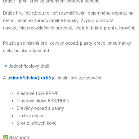
Drtiče - první krok ke zmenšení velikosti odpadu
Drtiče hrají důležitou roli při rozmělňování objemného odpadu na
menší, snadno zpracovatelné kousky. Zvyšují účinnost
navazujících recyklačních procesů, včetně třídění, praní a lisování.
Používá se hlavně pro: kovový odpad, plasty, dřevo, pneumatiky,
elektronický odpad atd.
Jednohřídelový drtič
A
je ideální pro zpracování:
jednohřídelový drtič
Plastové fólie PP/PE
Plastové bloky ABS/HDPE
Dřevěný odpad a palety
Textilní odpad
Šrot z lehkých kovů
Vlastnosti: