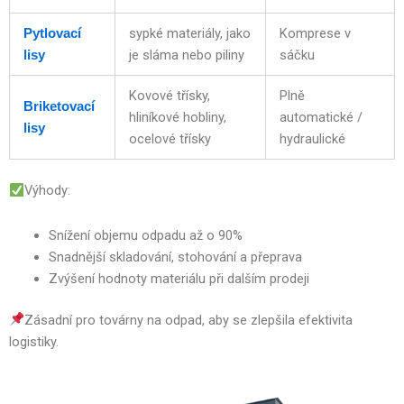
sypké materiály, jako
Komprese v
Pytlovací
je sláma nebo piliny
sáčku
lisy
Kovové třísky,
Plně
Briketovací
hliníkové hobliny,
automatické /
lisy
ocelové třísky
hydraulické
Výhody:
Snížení objemu odpadu až o 90%
Snadnější skladování, stohování a přeprava
Zvýšení hodnoty materiálu při dalším prodeji
Zásadní pro továrny na odpad, aby se zlepšila efektivita
logistiky.