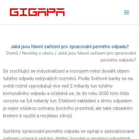
Přeskočit
na
obsah
Jaká jsou hlavní zařízení pro zpracování pevného odpadu?
Domů
/
Novinky z oboru
/ Jaká jsou hlavní zařízení pro zpracování
pevného odpadu?
Se zrychlující se industrializací a rozvojem měst dosáhl objem
tuhého odpadu nebývalých rozměrů. Podle Světové banky se na
světě ročně vyprodukují více než 2 miliardy tun tuhého
komunálního odpadu a očekává se, že do roku 2050 toto číslo
vzroste na 3,4 miliardy tun. Efektivní nakládání s tímto odpadem
je nejen otázkou ochrany životního prostředí, ale také zásadním
krokem k využití a recyklaci zdrojů.
Systémy zpracování pevného odpadu se opírají o specializované
zařízení určené k redukci, třídění, lisování a recyklaci odpadních