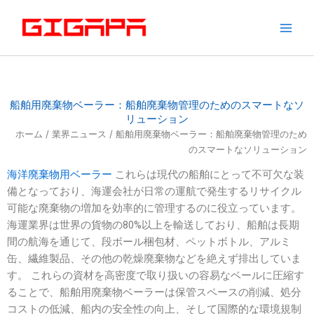
コ
ン
テ
ン
ツ
へ
船舶用廃棄物ベーラー：船舶廃棄物管理のためのスマートなソ
ス
リューション
キ
ホーム
/
業界ニュース
/ 船舶用廃棄物ベーラー：船舶廃棄物管理のため
ッ
のスマートなソリューション
プ
海洋廃棄物用ベーラー
これらは現代の船舶にとって不可欠な装
備となっており、海運会社が日常の運航で発生するリサイクル
可能な廃棄物の増加を効率的に管理するのに役立っています。
海運業界は世界の貨物の80%以上を輸送しており、船舶は長期
間の航海を通じて、段ボール梱包材、ペットボトル、アルミ
缶、繊維製品、その他の乾燥廃棄物などを絶えず排出していま
す。 これらの資材を高密度で取り扱いの容易なベールに圧縮す
ることで、船舶用廃棄物ベーラーは保管スペースの削減、処分
コストの低減、船内の安全性の向上、そして国際的な環境規制