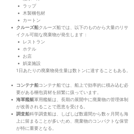
ラップ
木製梱包材
カートン
クルーズ船では、以下のものから大量のリサ
クルーズ船
イクル可能な廃棄物が発生します：
レストラン
ホテル
お店
娯楽施設
1日あたりの廃棄物発生量は数トンに達することもある。
コンテナ船では、船上で効率的に積み込む必
コンテナ船
要がある梱包資材を頻繁に扱っています。
軍用艦艇は、長期の展開中に廃棄物の管理体制
海軍艦艇
が改善されることで恩恵を受ける。
科学調査船は、しばしば数週間から数ヶ月間も海
調査船
上に留まることが多いため、廃棄物のコンパクトな保管
が特に重要となる。