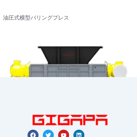
油圧式横型バリングプレス
フ
ツ
Y
リ