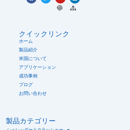
ェ
イ
o
ン
イ
ッ
指
u
サ
ク
デュアルシャフト・タイヤシュレッダー
ス
タ
t
ト
紋
イ
ブ
ー
u
イ
ト
ッ
b
ン
マ
ク
e
ッ
クイックリンク
プ
ホーム
製品紹介
米国について
アプリケーション
成功事例
ブログ
お問い合わせ
製品カテゴリー
シュレッダーとクラッシャー