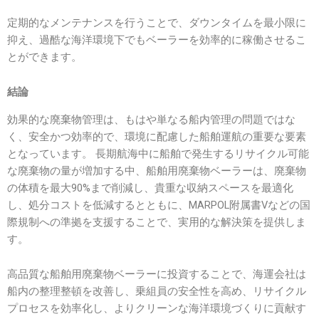
定期的なメンテナンスを行うことで、ダウンタイムを最小限に
抑え、過酷な海洋環境下でもベーラーを効率的に稼働させるこ
とができます。
結論
効果的な廃棄物管理は、もはや単なる船内管理の問題ではな
く、安全かつ効率的で、環境に配慮した船舶運航の重要な要素
となっています。 長期航海中に船舶で発生するリサイクル可能
な廃棄物の量が増加する中、船舶用廃棄物ベーラーは、廃棄物
の体積を最大90%まで削減し、貴重な収納スペースを最適化
し、処分コストを低減するとともに、MARPOL附属書Vなどの国
際規制への準拠を支援することで、実用的な解決策を提供しま
す。
高品質な船舶用廃棄物ベーラーに投資することで、海運会社は
船内の整理整頓を改善し、乗組員の安全性を高め、リサイクル
プロセスを効率化し、よりクリーンな海洋環境づくりに貢献す