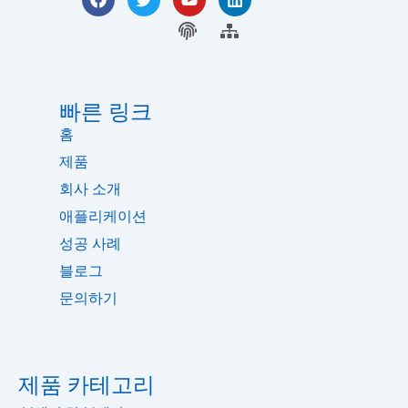
a
위
튜
크
c
터
지
브
사
드
e
인
문
이
b
트
o
맵
o
k
빠른 링크
홈
제품
회사 소개
애플리케이션
성공 사례
블로그
문의하기
제품 카테고리