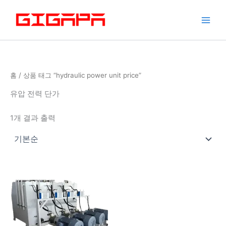
콘
텐
츠
로
건
너
홈
/ 상품 태그 “hydraulic power unit price”
뛰
기
유압 전력 단가
1개 결과 출력