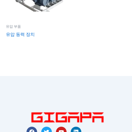
유압 부품
유압 동력 장치
F
트
유
링