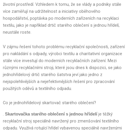
životní prostředí. Vzhledem k tomu, že se vlády a podniky stále
více zaměřují na udržitelnost a iniciativy oběhového
hospodářství, poptávka po moderních zařízeních na recyklaci
textilu, jako je například drtič starého oblečení s jednou hřídelí,
neustále roste.
V zájmu řešení tohoto problému recyklační společnosti, zařízení
pro nakládání s odpady, výrobci textilu a charitativní organizace
stále více investují do moderních recyklačních zařízení. Mezi
různými recyklačními stroji, které jsou dnes k dispozici, se jako
jednohřídelový drtič starého šatstva jeví jako jedno z
nejspolehlivějších a nejefektivnějších řešení pro zpracování
použitých oděvů a textilního odpadu.
Co je jednohřídelový skartovač starého oblečení?
.
je těžký
Skartovačka starého oblečení s jednou hřídelí
recyklační stroj speciálně navržený pro zmenšování textilního
odpadu. Využívá rotující hřídel vybavenou speciálně navrženými