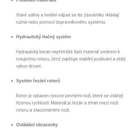
Podávání materiálu
Staré oděvy a textilní odpad se do zásobníku vkládají
ručně nebo pomocí dopravníkového systému.
Hydraulický tlačný systém
Hydraulický beran nepřetržitě tlačí materiál směrem k
rotujícímu rotoru, čímž zajišťuje stabilní podávání a stálý
výkon drcení.
Systém řezání rotorů
Rotor je vybaven vysoce pevnými noži, které se otáčejí
řízenou rychlostí. Materiál je řezán a trhán mezi noži
rotoru a stacionárními noži.
Ovládání obrazovky