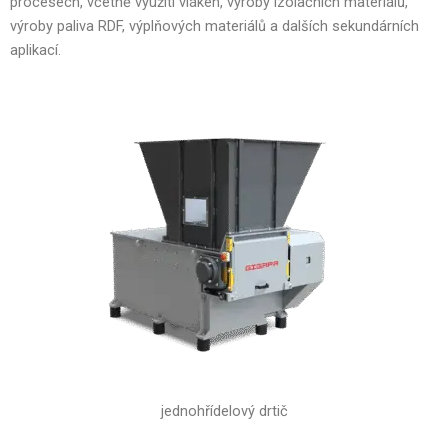
procesech, včetně využití vláken, výroby izolačních materiálů,
výroby paliva RDF, výplňových materiálů a dalších sekundárních
aplikací.
jednohřídelový drtič