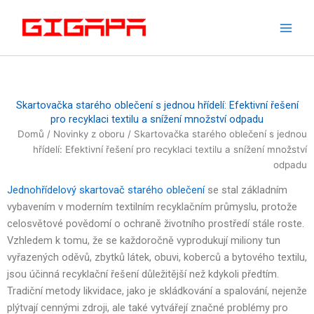
Přeskočit
na
obsah
Skartovačka starého oblečení s jednou hřídelí: Efektivní řešení
pro recyklaci textilu a snížení množství odpadu
Domů
/
Novinky z oboru
/ Skartovačka starého oblečení s jednou
hřídelí: Efektivní řešení pro recyklaci textilu a snížení množství
odpadu
Jednohřídelový skartovač starého oblečení
se stal základním
vybavením v moderním textilním recyklačním průmyslu, protože
celosvětové povědomí o ochraně životního prostředí stále roste.
Vzhledem k tomu, že se každoročně vyprodukují miliony tun
vyřazených oděvů, zbytků látek, obuvi, koberců a bytového textilu,
jsou účinná recyklační řešení důležitější než kdykoli předtím.
Tradiční metody likvidace, jako je skládkování a spalování, nejenže
plýtvají cennými zdroji, ale také vytvářejí značné problémy pro