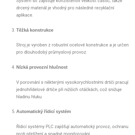
Systém sít zajišťuje konzistentní velikost částic, takže
drcený materiál je vhodný pro následné recyklační
aplikace.
Těžká konstrukce
Stroj je vyroben z robustní ocelové konstrukce a je určen
pro dlouhodobý průmyslový provoz.
Nízká provozní hlučnost
V porovnání s některými vysokorychlostními drtiči pracují
jednohřídelové drtiče při nižších otáčkách, což snižuje
hladinu hluku.
Automatický řídicí systém
Řídicí systémy PLC zajišťují automatický provoz, ochranu
proti přetížení a snadné monitorování.