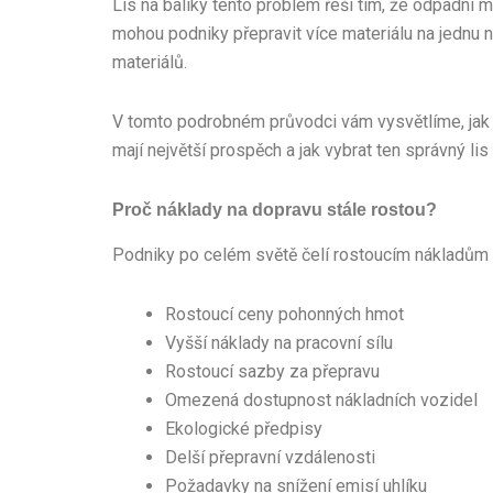
Lis na balíky tento problém řeší tím, že odpadní
mohou podniky přepravit více materiálu na jednu ná
materiálů.
V tomto podrobném průvodci vám vysvětlíme, jak př
mají největší prospěch a jak vybrat ten správný lis 
Proč náklady na dopravu stále rostou?
Podniky po celém světě čelí rostoucím nákladům 
Rostoucí ceny pohonných hmot
Vyšší náklady na pracovní sílu
Rostoucí sazby za přepravu
Omezená dostupnost nákladních vozidel
Ekologické předpisy
Delší přepravní vzdálenosti
Požadavky na snížení emisí uhlíku