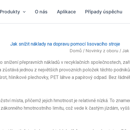
Produkty
O nás
Aplikace
Případy úspěchu
Jak snížit náklady na dopravu pomocí lisovacího stroje
Domů
/
Novinky z oboru
/ Jak
ro snížení přepravních nákladů v recyklačních společnostech, zař
 zůstává jednou z největších provozních položek těchto podniků
vý šrot, hliníkové plechovky, PET láhve a papírový odpad. Bez řád
žství místa, přičemž jejich hmotnost je relativně nízká. To zna
 zákonného hmotnostního limitu, což vede k častým jízdám, vy
.