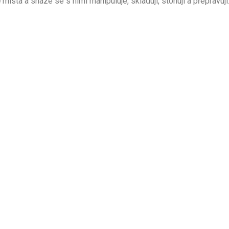
sta a snáze se s nimi manipuluje, skladují, stohují a přepravují