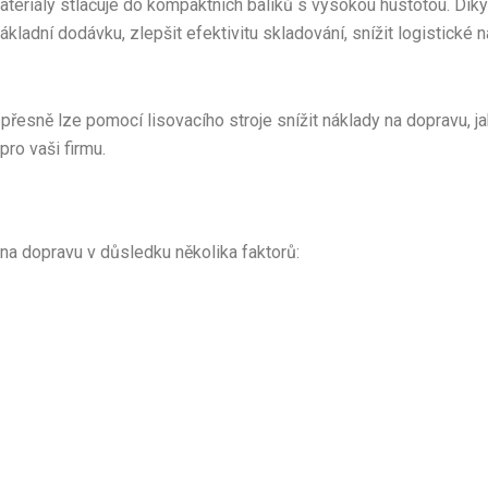
 materiály stlačuje do kompaktních balíků s vysokou hustotou. Dí
kladní dodávku, zlepšit efektivitu skladování, snížit logistické 
esně lze pomocí lisovacího stroje snížit náklady na dopravu, jaké
pro vaši firmu.
na dopravu v důsledku několika faktorů: