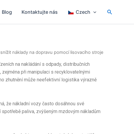
Hledat
Blog
Kontaktujte nás
Czech
 snížit náklady na dopravu pomocí lisovacího stroje
ízeních na nakládání s odpady, distribučních
, zejména při manipulaci s recyklovatelnými
ného zhutnění může neefektivní logistika výrazně
mená, že nákladní vozy často dosáhnou své
šší spotřebě paliva, zvýšeným mzdovým nákladům