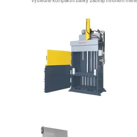
Výsledné kompaktní balíky zabírají mnohem méně mí