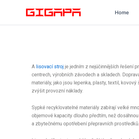
Přeskočit
na
Home
obsah
A
lisovací stroj
je jedním z nejúčinnějších řešení p
centrech, výrobních závodech a skladech. Doprava
materiály, jako jsou lepenka, plasty, textil, kovo
zvýšit provozní náklady.
Sypké recyklovatelné materiály zabírají velké mno
objemové kapacity dlouho předtím, než dosáhnou
a zbytečnému opotřebení přepravních prostředků