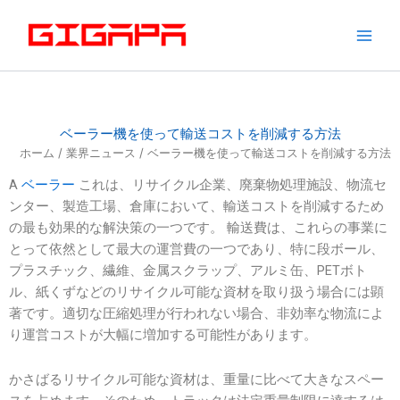
コ
ン
テ
ン
ツ
へ
ベーラー機を使って輸送コストを削減する方法
ス
ホーム
/
業界ニュース
/ ベーラー機を使って輸送コストを削減する方法
キ
ッ
A
ベーラー
これは、リサイクル企業、廃棄物処理施設、物流セ
プ
ンター、製造工場、倉庫において、輸送コストを削減するため
の最も効果的な解決策の一つです。 輸送費は、これらの事業に
とって依然として最大の運営費の一つであり、特に段ボール、
プラスチック、繊維、金属スクラップ、アルミ缶、PETボト
ル、紙くずなどのリサイクル可能な資材を取り扱う場合には顕
著です。適切な圧縮処理が行われない場合、非効率な物流によ
り運営コストが大幅に増加する可能性があります。
かさばるリサイクル可能な資材は、重量に比べて大きなスペー