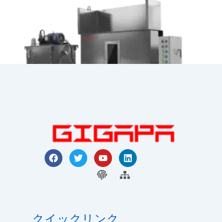
フ
ツ
Y
リ
ェ
イ
o
ン
GBB-H 袋詰包装機
イ
ッ
指
u
サ
ク
ス
タ
t
ト
紋
イ
ブ
ー
u
イ
ト
ッ
b
ン
マ
ク
e
ッ
クイックリンク
プ