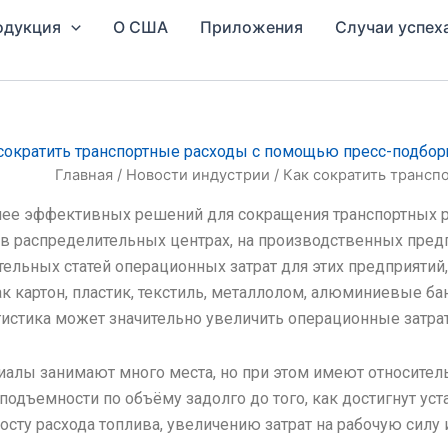
одукция
О США
Приложения
Случаи успех
сократить транспортные расходы с помощью пресс-подбо
Главная
/
Новости индустрии
/ Как сократить транс
лее эффективных решений для сокращения транспортных р
 в распределительных центрах, на производственных пред
ельных статей операционных затрат для этих предприятий,
 картон, пластик, текстиль, металлолом, алюминиевые ба
истика может значительно увеличить операционные затра
лы занимают много места, но при этом имеют относительн
подъемности по объёму задолго до того, как достигнут уст
осту расхода топлива, увеличению затрат на рабочую силу 