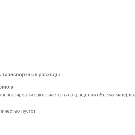
ь транспортные расходы
риала
нспортировки заключается в сокращении объема материал
ичество пустот.