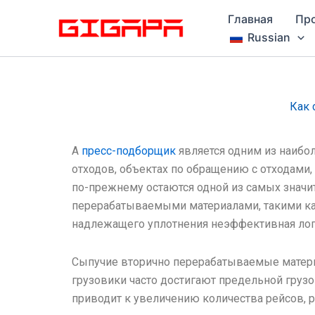
Перейти
Главная
Пр
к
Russian
содержимому
Как 
A
пресс-подборщик
является одним из наибо
отходов, объектах по обращению с отходами,
по-прежнему остаются одной из самых значит
перерабатываемыми материалами, такими как
надлежащего уплотнения неэффективная лог
Сыпучие вторично перерабатываемые материа
грузовики часто достигают предельной грузо
приводит к увеличению количества рейсов, р