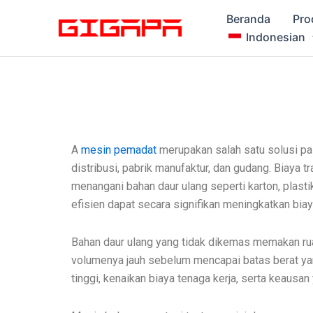
Lewati
Beranda
Pro
ke
Indonesian
konten
A
mesin pemadat
merupakan salah satu solusi pali
distribusi, pabrik manufaktur, dan gudang. Biaya t
menangani bahan daur ulang seperti karton, plastik
efisien dapat secara signifikan meningkatkan biay
Bahan daur ulang yang tidak dikemas memakan ruang
volumenya jauh sebelum mencapai batas berat yan
tinggi, kenaikan biaya tenaga kerja, serta keausan