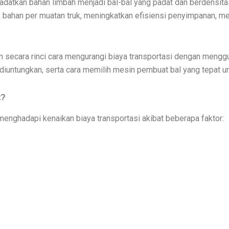
datkan bahan limbah menjadi bal-bal yang padat dan berdensita
bahan per muatan truk, meningkatkan efisiensi penyimpanan, men
n secara rinci cara mengurangi biaya transportasi dengan mengg
 diuntungkan, serta cara memilih mesin pembuat bal yang tepat u
t?
enghadapi kenaikan biaya transportasi akibat beberapa faktor: