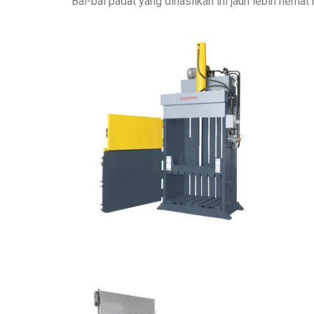
Bal-bal padat yang dihasilkan ini jauh lebih hemat